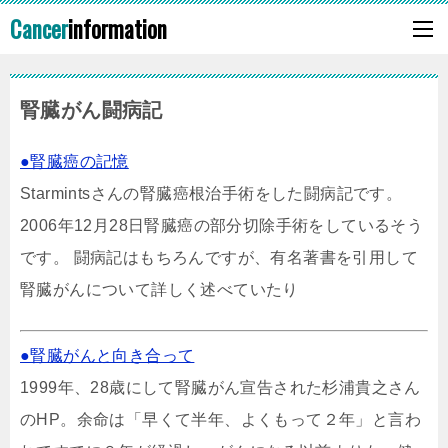
Cancer
information
腎臓がん闘病記
●腎臓癌の記憶
Starmintsさんの腎臓癌根治手術をした闘病記です。
2006年12月28日腎臓癌の部分切除手術をしているそう
です。 闘病記はもちろんですが、有名著書を引用して
腎臓がんについて詳しく述べていたり
●腎臓がんと向き合って
1999年、28歳にして腎臓がん宣告された杉浦貴之さん
のHP。余命は「早くて半年、よくもって２年」と言わ